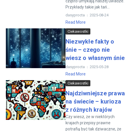
często umykają naszej uwadze.
Przykłady takie jak tań...
dasyprocta
2025-08-24
Read More
Ciekawostki
Niezwykłe fakty o
śnie – czego nie
wiesz o własnym śnie
dasyprocta
2025-05-28
Read More
Ciekawostki
Najdziwniejsze prawa
na świecie – kurioza
z różnych krajów
Czy wiesz, że w niektórych
krajach przepisy prawne
potrafią być tak dziwaczne, że