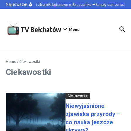
Przejdź do treści
Najnowsze!
Szamba i zbiorniki betonowe w Szczecinku — kanały samochodowe i
TV Bełchatów
Menu
Home
/
Ciekawostki
Ciekawostki
Ciekawostki
Niewyjaśnione
zjawiska przyrody –
co nauka jeszcze
ukrywa?