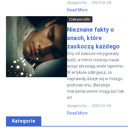
dasyprocta
2025-02-28
Read More
Ciekawostki
Nieznane fakty o
snach, które
zaskoczą każdego
Sny od zawsze intrygowały
ludzi, a mimo rozwoju nauki
wciąż skrywają wiele tajemnic.
W artykule odkryjesz, co
naprawdę dzieje się w mózgu
podczas snu, dlaczego
marzenia senne mogą być tak
int...
dasyprocta
2025-01-04
Read More
Kategorie