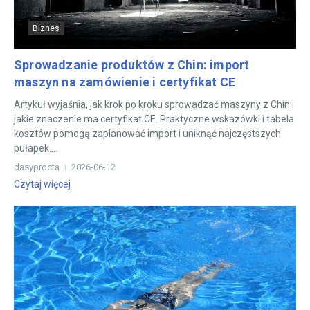
Biznes
Sprowadzanie produktów z Chin: import
maszyn na zamówienie i certyfikat CE
Artykuł wyjaśnia, jak krok po kroku sprowadzać maszyny z Chin i
jakie znaczenie ma certyfikat CE. Praktyczne wskazówki i tabela
kosztów pomogą zaplanować import i uniknąć najczęstszych
pułapek....
dasyprocta
2026-06-12
Czytaj więcej