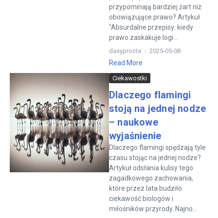
przypominają bardziej żart niż
obowiązujące prawo? Artykuł
"Absurdalne przepisy: kiedy
prawo zaskakuje logi...
dasyprocta
2025-05-08
Read More
Ciekawostki
Dlaczego flamingi
stoją na jednej nodze
– naukowe
wyjaśnienie
Dlaczego flamingi spędzają tyle
czasu stojąc na jednej nodze?
Artykuł odsłania kulisy tego
zagadkowego zachowania,
które przez lata budziło
ciekawość biologów i
miłośników przyrody. Najno...