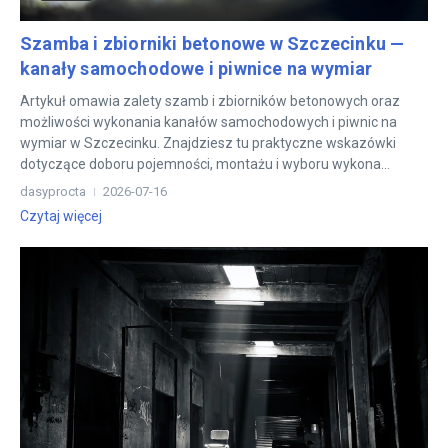
Szamba i zbiorniki betonowe w Szczecinku —
kanały samochodowe i piwnice na wymiar
Artykuł omawia zalety szamb i zbiorników betonowych oraz
możliwości wykonania kanałów samochodowych i piwnic na
wymiar w Szczecinku. Znajdziesz tu praktyczne wskazówki
dotyczące doboru pojemności, montażu i wyboru wykona...
dasyprocta
2026-07-16
Czytaj więcej