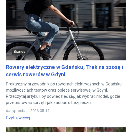
Biznes
Rowery elektryczne w Gdańsku, Trek na szosę i
serwis rowerów w Gdyni
Praktyczny przewodnik po rowerach elektrycznych w Gdańsku,
możliwościach testów oraz opiece serwisowej w Gdyni.
Przeczytaj artykuł, by dowiedzieć się, jak wybrać model, gdzie
przetestować sprzęt i jak zadbać o bezpieczn...
dasyprocta
2026-05-14
Czytaj więcej