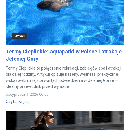
Biznes
Termy Cieplickie: aquaparki w Polsce i atrakcje
Jeleniej Góry
Termy Cieplickie to połączenie rekreacji, zabiegów spa i atrakcji
dla całej rodziny. Artykuł opisuje baseny, wellness, praktyczne
wskazówki i miejsca wartych odwiedzenia w Jeleniej Górze —
idealny przewodnik przed wyjazde...
dasyprocta
2026-06-05
Czytaj więcej