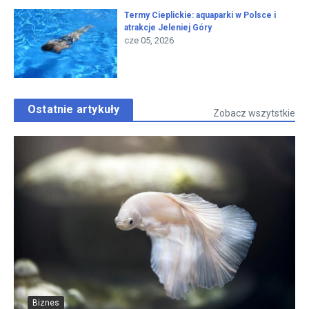
Termy Cieplickie: aquaparki w Polsce i
atrakcje Jeleniej Góry
cze 05, 2026
Ostatnie artykuły
Zobacz wszytstkie
Biznes