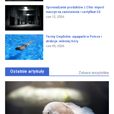
Sprowadzanie produktów z Chin: import
maszyn na zamówienie i certyfikat CE
cze 12, 2026
Termy Cieplickie: aquaparki w Polsce i
atrakcje Jeleniej Góry
cze 05, 2026
Ostatnie artykuły
Zobacz wszytstkie