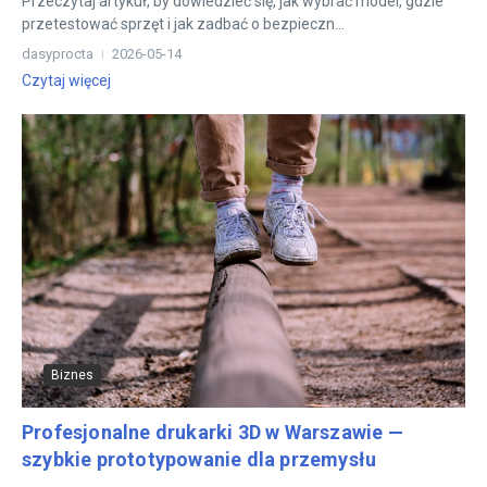
Przeczytaj artykuł, by dowiedzieć się, jak wybrać model, gdzie
przetestować sprzęt i jak zadbać o bezpieczn...
dasyprocta
2026-05-14
Czytaj więcej
Biznes
Profesjonalne drukarki 3D w Warszawie —
szybkie prototypowanie dla przemysłu