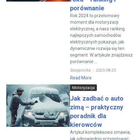
porównanie
Rok 2024 to przełomowy
moment dla motoryzacji
elektrycznej, a nasz ranking
najlepszych samochodów
elektrycznych pokazuje, jak
dynamicznie rozwija się ten
segment. W artykule znajdziesz
porównanie ...
dasyprocta
2025-08-20
Read More
Motoryzacja
Jak zadbać o auto
zimą – praktyczny
poradnik dla
kierowców
Artykuł kompleksowo omawia,
jak odpowiednio przygotować