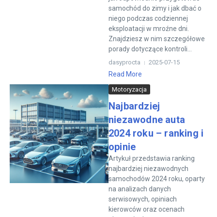
samochód do zimy i jak dbać o
niego podczas codziennej
eksploatacji w mroźne dni.
Znajdziesz w nim szczegółowe
porady dotyczące kontroli...
dasyprocta
2025-07-15
Read More
Motoryzacja
Najbardziej
niezawodne auta
2024 roku – ranking i
opinie
Artykuł przedstawia ranking
najbardziej niezawodnych
samochodów 2024 roku, oparty
na analizach danych
serwisowych, opiniach
kierowców oraz ocenach