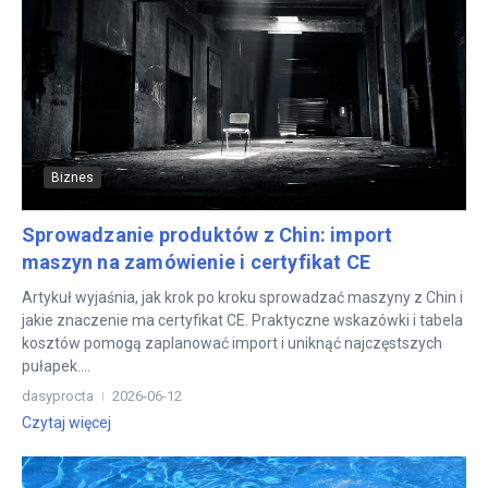
Biznes
Sprowadzanie produktów z Chin: import
maszyn na zamówienie i certyfikat CE
Artykuł wyjaśnia, jak krok po kroku sprowadzać maszyny z Chin i
jakie znaczenie ma certyfikat CE. Praktyczne wskazówki i tabela
kosztów pomogą zaplanować import i uniknąć najczęstszych
pułapek....
dasyprocta
2026-06-12
Czytaj więcej