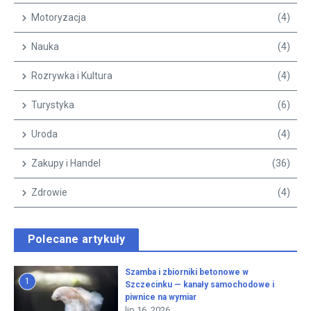
Motoryzacja
(4)
Nauka
(4)
Rozrywka i Kultura
(4)
Turystyka
(6)
Uroda
(4)
Zakupy i Handel
(36)
Zdrowie
(4)
Polecane artykuły
Szamba i zbiorniki betonowe w
1
Szczecinku — kanały samochodowe i
piwnice na wymiar
lip 16, 2026