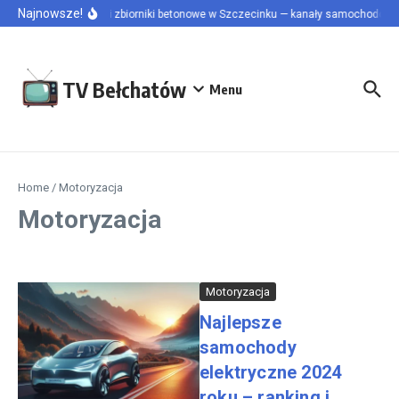
Przejdź do treści
Najnowsze!
Szamba i zbiorniki betonowe w Szczecinku — kanały samochodowe i 
TV Bełchatów
Menu
Home
/
Motoryzacja
Motoryzacja
Motoryzacja
Najlepsze
samochody
elektryczne 2024
roku – ranking i