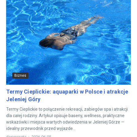
Biznes
Termy Cieplickie: aquaparki w Polsce i atrakcje
Jeleniej Góry
Termy Cieplickie to połączenie rekreacji, zabiegów spa i atrakcji
dla całej rodziny. Artykuł opisuje baseny, wellness, praktyczne
wskazówki i miejsca wartych odwiedzenia w Jeleniej Górze —
idealny przewodnik przed wyjazde...
dasyprocta
2026-06-05