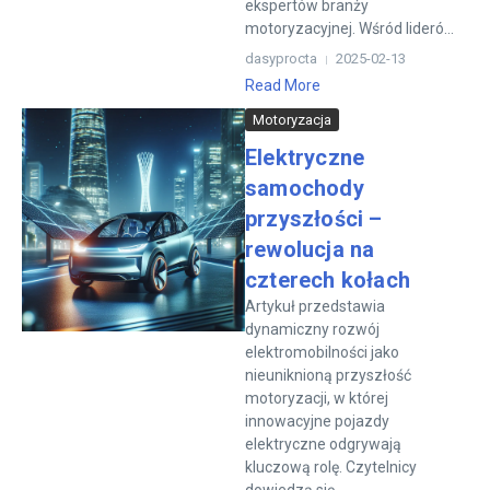
ekspertów branży
motoryzacyjnej. Wśród lideró...
dasyprocta
2025-02-13
Read More
Motoryzacja
Elektryczne
samochody
przyszłości –
rewolucja na
czterech kołach
Artykuł przedstawia
dynamiczny rozwój
elektromobilności jako
nieuniknioną przyszłość
motoryzacji, w której
innowacyjne pojazdy
elektryczne odgrywają
kluczową rolę. Czytelnicy