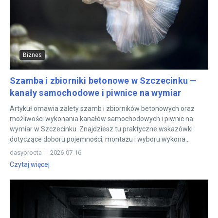
Biznes
Szamba i zbiorniki betonowe w Szczecinku —
kanały samochodowe i piwnice na wymiar
Artykuł omawia zalety szamb i zbiorników betonowych oraz
możliwości wykonania kanałów samochodowych i piwnic na
wymiar w Szczecinku. Znajdziesz tu praktyczne wskazówki
dotyczące doboru pojemności, montażu i wyboru wykona...
dasyprocta
2026-07-16
Czytaj więcej