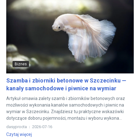
Biznes
Szamba i zbiorniki betonowe w Szczecinku —
kanały samochodowe i piwnice na wymiar
Artykuł omawia zalety szamb i zbiorników betonowych oraz
możliwości wykonania kanałów samochodowych i piwnic na
wymiar w Szczecinku. Znajdziesz tu praktyczne wskazówki
dotyczące doboru pojemności, montażu i wyboru wykona...
dasyprocta
2026-07-16
Czytaj więcej