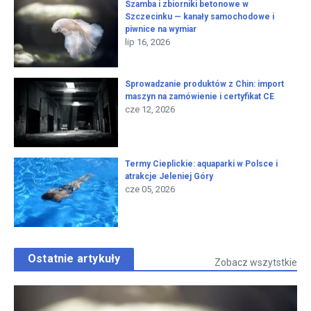
Szamba i zbiorniki betonowe w
Szczecinku — kanały samochodowe i
piwnice na wymiar
lip 16, 2026
Sprowadzanie produktów z Chin: import
maszyn na zamówienie i certyfikat CE
cze 12, 2026
Termy Cieplickie: aquaparki w Polsce i
atrakcje Jeleniej Góry
cze 05, 2026
Ostatnie artykuły
Zobacz wszytstkie