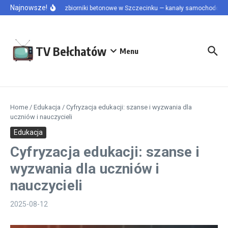
Przejdź do treści
Najnowsze!
Szamba i zbiorniki betonowe w Szczecinku — kanały samochodowe i 
TV Bełchatów
Menu
Home
/
Edukacja
/
Cyfryzacja edukacji: szanse i wyzwania dla
uczniów i nauczycieli
Edukacja
Cyfryzacja edukacji: szanse i
wyzwania dla uczniów i
nauczycieli
2025-08-12