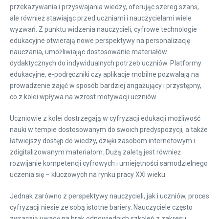
przekazywania i przyswajania wiedzy, oferując szereg szans,
ale również stawiając przed uczniami i nauczycielami wiele
wyzwań. Z punktu widzenia nauczycieli, cyfrowe technologie
edukacyjne otwierają nowe perspektywy na personalizację
nauczania, umożliwiając dostosowanie materiałów
dydaktycznych do indywidualnych potrzeb uczniów. Platformy
edukacyjne, e-podręczniki czy aplikacje mobilne pozwalają na
prowadzenie zajęć w sposób bardziej angażujący i przystępny,
co z kolei wpływa na wzrost motywacji uczniów.
Uczniowie z kolei dostrzegają w cyfryzacji edukacji możliwość
nauki w tempie dostosowanym do swoich predyspozycji, a także
łatwiejszy dostęp do wiedzy, dzięki zasobom internetowym i
zdigitalizowanym materiałom. Dużą zaletą jest również
rozwijanie kompetencji cyfrowych i umiejętności samodzielnego
uczenia się – kluczowych na rynku pracy XXI wieku.
Jednak zarówno z perspektywy nauczycieli, jak i uczniów, proces
cyfryzacji niesie ze sobą istotne bariery. Nauczyciele często
zwracają uwagę na brak odpowiednich szkoleń z zakresu