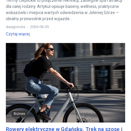
Termy Cieplickie to połączenie rekreacji, zabiegów spa i atrakcji
dla całej rodziny. Artykuł opisuje baseny, wellness, praktyczne
wskazówki i miejsca wartych odwiedzenia w Jeleniej Górze —
idealny przewodnik przed wyjazde...
dasyprocta
2026-06-05
Czytaj więcej
Biznes
Rowery elektryczne w Gdańsku, Trek na szosę i