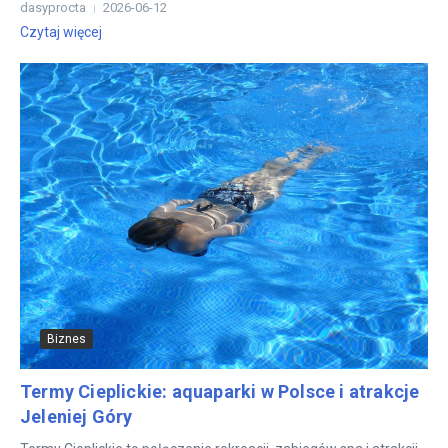
dasyprocta
2026-06-12
Czytaj więcej
Biznes
Termy Cieplickie: aquaparki w Polsce i atrakcje
Jeleniej Góry