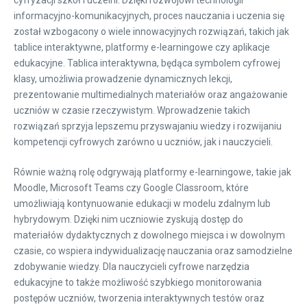
cyfryzacji szkół i uczelni. Dzięki rozwojowi technologii
informacyjno-komunikacyjnych, proces nauczania i uczenia się
został wzbogacony o wiele innowacyjnych rozwiązań, takich jak
tablice interaktywne, platformy e-learningowe czy aplikacje
edukacyjne. Tablica interaktywna, będąca symbolem cyfrowej
klasy, umożliwia prowadzenie dynamicznych lekcji,
prezentowanie multimedialnych materiałów oraz angażowanie
uczniów w czasie rzeczywistym. Wprowadzenie takich
rozwiązań sprzyja lepszemu przyswajaniu wiedzy i rozwijaniu
kompetencji cyfrowych zarówno u uczniów, jak i nauczycieli.
Równie ważną rolę odgrywają platformy e-learningowe, takie jak
Moodle, Microsoft Teams czy Google Classroom, które
umożliwiają kontynuowanie edukacji w modelu zdalnym lub
hybrydowym. Dzięki nim uczniowie zyskują dostęp do
materiałów dydaktycznych z dowolnego miejsca i w dowolnym
czasie, co wspiera indywidualizację nauczania oraz samodzielne
zdobywanie wiedzy. Dla nauczycieli cyfrowe narzędzia
edukacyjne to także możliwość szybkiego monitorowania
postępów uczniów, tworzenia interaktywnych testów oraz