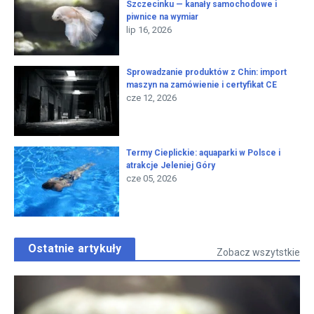
Szczecinku — kanały samochodowe i
piwnice na wymiar
lip 16, 2026
Sprowadzanie produktów z Chin: import
maszyn na zamówienie i certyfikat CE
cze 12, 2026
Termy Cieplickie: aquaparki w Polsce i
atrakcje Jeleniej Góry
cze 05, 2026
Ostatnie artykuły
Zobacz wszytstkie