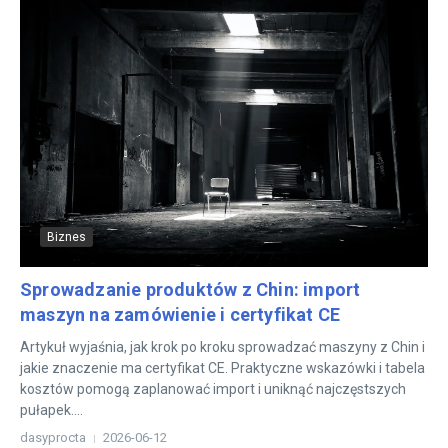
Biznes
Sprowadzanie produktów z Chin: import
maszyn na zamówienie i certyfikat CE
Artykuł wyjaśnia, jak krok po kroku sprowadzać maszyny z Chin i
jakie znaczenie ma certyfikat CE. Praktyczne wskazówki i tabela
kosztów pomogą zaplanować import i uniknąć najczęstszych
pułapek....
dasyprocta
2026-06-12