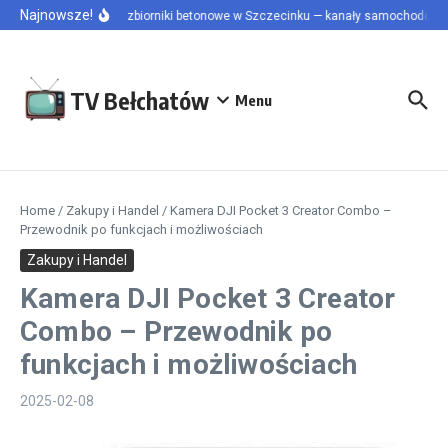
Przejdź do treści
Najnowsze!
Szamba i zbiorniki betonowe w Szczecinku — kanały samochodowe i 
TV Bełchatów
Menu
Home
/
Zakupy i Handel
/
Kamera DJI Pocket 3 Creator Combo –
Przewodnik po funkcjach i możliwościach
Zakupy i Handel
Kamera DJI Pocket 3 Creator
Combo – Przewodnik po
funkcjach i możliwościach
2025-02-08