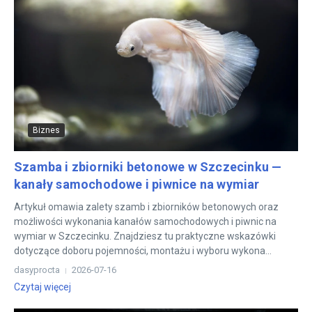
Biznes
Szamba i zbiorniki betonowe w Szczecinku —
kanały samochodowe i piwnice na wymiar
Artykuł omawia zalety szamb i zbiorników betonowych oraz
możliwości wykonania kanałów samochodowych i piwnic na
wymiar w Szczecinku. Znajdziesz tu praktyczne wskazówki
dotyczące doboru pojemności, montażu i wyboru wykona...
dasyprocta
2026-07-16
Czytaj więcej