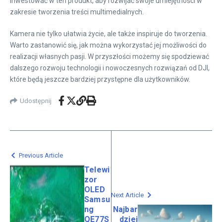
inwestować w ten produkt, aby rozwijać swoje umiejętności w
zakresie tworzenia treści multimedialnych.
Kamera nie tylko ułatwia życie, ale także inspiruje do tworzenia.
Warto zastanowić się, jak można wykorzystać jej możliwości do
realizacji własnych pasji. W przyszłości możemy się spodziewać
dalszego rozwoju technologii i nowoczesnych rozwiązań od DJI,
które będą jeszcze bardziej przystępne dla użytkowników.
Udostępnij
Previous Article
Telewi
zor
OLED
Next Article
Samsu
ng
Najbar
QE77S
dziej