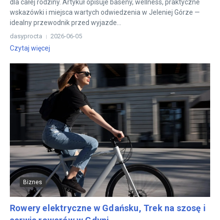
dla całej rodziny. Artykuł opisuje baseny, wellness, praktyczne
wskazówki i miejsca wartych odwiedzenia w Jeleniej Górze —
idealny przewodnik przed wyjazde...
dasyprocta
2026-06-05
Czytaj więcej
Biznes
Rowery elektryczne w Gdańsku, Trek na szosę i