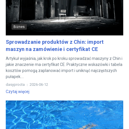
Biznes
Sprowadzanie produktów z Chin: import
maszyn na zamówienie i certyfikat CE
Artykuł wyjaśnia, jak krok po kroku sprowadzać maszyny z Chin i
jakie znaczenie ma certyfikat CE. Praktyczne wskazówki i tabela
kosztów pomogą zaplanować import i uniknąć najczęstszych
pułapek....
dasyprocta
2026-06-12
Czytaj więcej