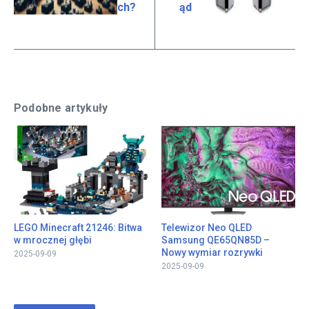
ch?
ąd
Podobne artykuły
LEGO Minecraft 21246: Bitwa
Telewizor Neo QLED
w mrocznej głębi
Samsung QE65QN85D –
Nowy wymiar rozrywki
2025-09-09
2025-09-09