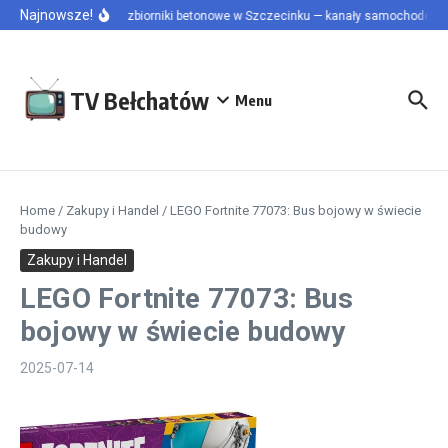
Przejdź do treści
Najnowsze!
Szamba i zbiorniki betonowe w Szczecinku — kanały samochodowe i 
TV Bełchatów
Menu
Home
/
Zakupy i Handel
/
LEGO Fortnite 77073: Bus bojowy w świecie
budowy
Zakupy i Handel
LEGO Fortnite 77073: Bus
bojowy w świecie budowy
2025-07-14