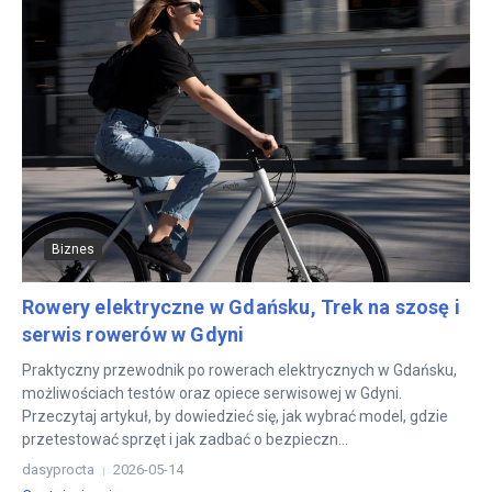
Biznes
Rowery elektryczne w Gdańsku, Trek na szosę i
serwis rowerów w Gdyni
Praktyczny przewodnik po rowerach elektrycznych w Gdańsku,
możliwościach testów oraz opiece serwisowej w Gdyni.
Przeczytaj artykuł, by dowiedzieć się, jak wybrać model, gdzie
przetestować sprzęt i jak zadbać o bezpieczn...
dasyprocta
2026-05-14