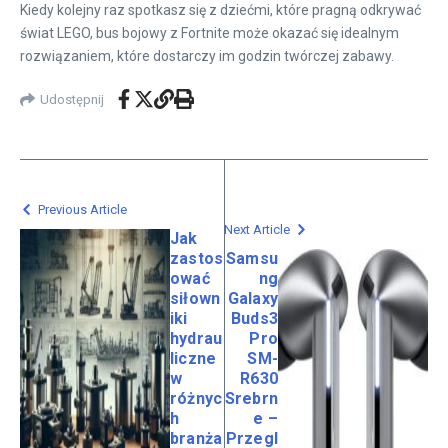
Kiedy kolejny raz spotkasz się z dziećmi, które pragną odkrywać
świat LEGO, bus bojowy z Fortnite może okazać się idealnym
rozwiązaniem, które dostarczy im godzin twórczej zabawy.
Udostępnij
Previous Article
Next Article
Jak
zastos
Samsu
ować
ng
siłown
Galaxy
iki
Buds3
hydrau
Pro
liczne
SM-
w
R630
różnyc
Srebrn
h
e –
branża
Przegl