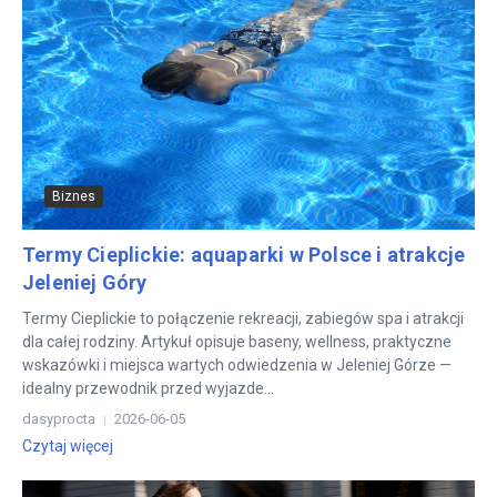
Biznes
Termy Cieplickie: aquaparki w Polsce i atrakcje
Jeleniej Góry
Termy Cieplickie to połączenie rekreacji, zabiegów spa i atrakcji
dla całej rodziny. Artykuł opisuje baseny, wellness, praktyczne
wskazówki i miejsca wartych odwiedzenia w Jeleniej Górze —
idealny przewodnik przed wyjazde...
dasyprocta
2026-06-05
Czytaj więcej