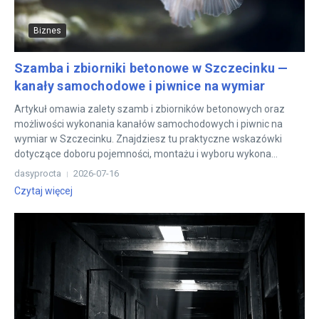
Biznes
Szamba i zbiorniki betonowe w Szczecinku —
kanały samochodowe i piwnice na wymiar
Artykuł omawia zalety szamb i zbiorników betonowych oraz
możliwości wykonania kanałów samochodowych i piwnic na
wymiar w Szczecinku. Znajdziesz tu praktyczne wskazówki
dotyczące doboru pojemności, montażu i wyboru wykona...
dasyprocta
2026-07-16
Czytaj więcej