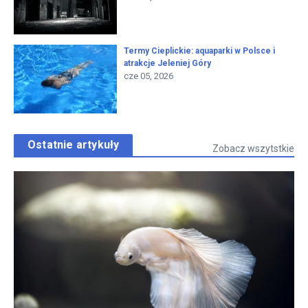
Termy Cieplickie: aquaparki w Polsce i
atrakcje Jeleniej Góry
cze 05, 2026
Ostatnie artykuły
Zobacz wszytstkie