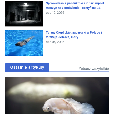
Sprowadzanie produktów z Chin: import
maszyn na zamówienie i certyfikat CE
cze 12, 2026
Termy Cieplickie: aquaparki w Polsce i
atrakcje Jeleniej Góry
cze 05, 2026
Ostatnie artykuły
Zobacz wszytstkie