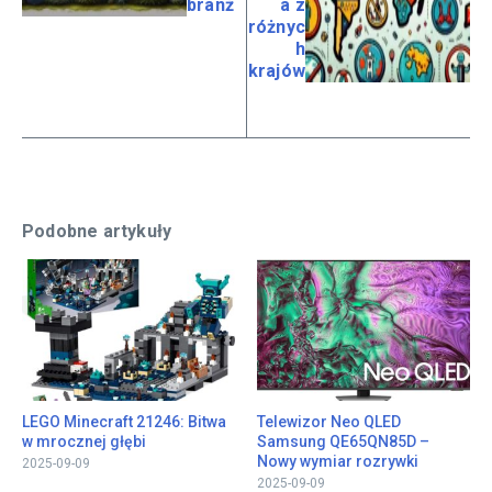
branż
a z
różnyc
h
krajów
Podobne artykuły
LEGO Minecraft 21246: Bitwa
Telewizor Neo QLED
w mrocznej głębi
Samsung QE65QN85D –
Nowy wymiar rozrywki
2025-09-09
2025-09-09