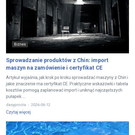
Biznes
Sprowadzanie produktów z Chin: import
maszyn na zamówienie i certyfikat CE
Artykuł wyjaśnia, jak krok po kroku sprowadzać maszyny z Chin i
jakie znaczenie ma certyfikat CE. Praktyczne wskazówki i tabela
kosztów pomogą zaplanować import i uniknąć najczęstszych
pułapek....
dasyprocta
2026-06-12
Czytaj więcej