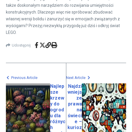
także doskonałym narzędziem do rozwijania umiejętności
konstrukcyjnych. Dlaczego więc nie spróbować zbudować
własnej wersji bolidu i zanurzyć się w emocjach związanych z
wyścigami? Przeżyj niezwykłą przygodę już dziś i odkryj świat
LEGO.
Udostępnij
Previous Article
Next Article
Najlep
Najdzi
sze
wniejs
krzew
ze
y do
prawa
ogrod
na
u dla
świeci
różnyc
e –
h
kurioz