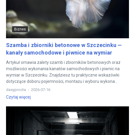
Biznes
Szamba i zbiorniki betonowe w Szczecinku —
kanały samochodowe i piwnice na wymiar
Artykuł omawia zalety szamb i zbiorników betonowych oraz
możliwości wykonania kanałów samochodowych i piwnic na
wymiar w Szczecinku. Znajdziesz tu praktyczne wskazówki
dotyczące doboru pojemności, montażu i wyboru wykona...
dasyprocta
2026-07-16
Czytaj więcej