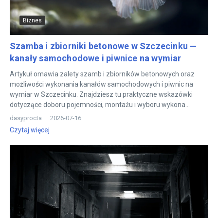
Biznes
Szamba i zbiorniki betonowe w Szczecinku —
kanały samochodowe i piwnice na wymiar
Artykuł omawia zalety szamb i zbiorników betonowych oraz
możliwości wykonania kanałów samochodowych i piwnic na
wymiar w Szczecinku. Znajdziesz tu praktyczne wskazówki
dotyczące doboru pojemności, montażu i wyboru wykona...
dasyprocta
2026-07-16
Czytaj więcej