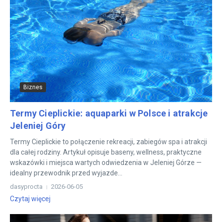
Biznes
Termy Cieplickie: aquaparki w Polsce i atrakcje
Jeleniej Góry
Termy Cieplickie to połączenie rekreacji, zabiegów spa i atrakcji
dla całej rodziny. Artykuł opisuje baseny, wellness, praktyczne
wskazówki i miejsca wartych odwiedzenia w Jeleniej Górze —
idealny przewodnik przed wyjazde...
dasyprocta
2026-06-05
Czytaj więcej