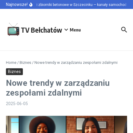
Przejdź do treści
Najnowsze!
Szamba i zbiorniki betonowe w Szczecinku — kanały samochodowe i 
TV Bełchatów
Menu
Home
/
Biznes
/
Nowe trendy w zarządzaniu zespołami zdalnymi
Biznes
Nowe trendy w zarządzaniu
zespołami zdalnymi
2025-06-05