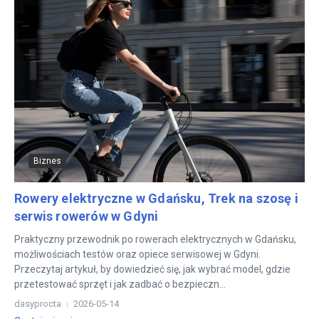
Biznes
Rowery elektryczne w Gdańsku, Trek na szosę i
serwis rowerów w Gdyni
Praktyczny przewodnik po rowerach elektrycznych w Gdańsku,
możliwościach testów oraz opiece serwisowej w Gdyni.
Przeczytaj artykuł, by dowiedzieć się, jak wybrać model, gdzie
przetestować sprzęt i jak zadbać o bezpieczn...
dasyprocta
2026-05-14