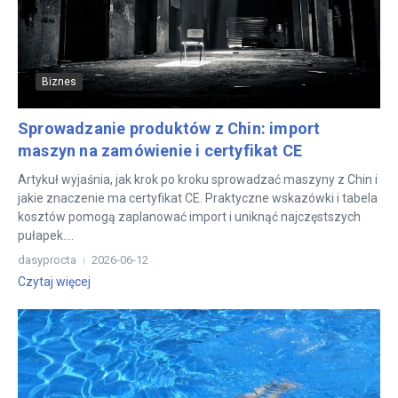
Biznes
Sprowadzanie produktów z Chin: import
maszyn na zamówienie i certyfikat CE
Artykuł wyjaśnia, jak krok po kroku sprowadzać maszyny z Chin i
jakie znaczenie ma certyfikat CE. Praktyczne wskazówki i tabela
kosztów pomogą zaplanować import i uniknąć najczęstszych
pułapek....
dasyprocta
2026-06-12
Czytaj więcej