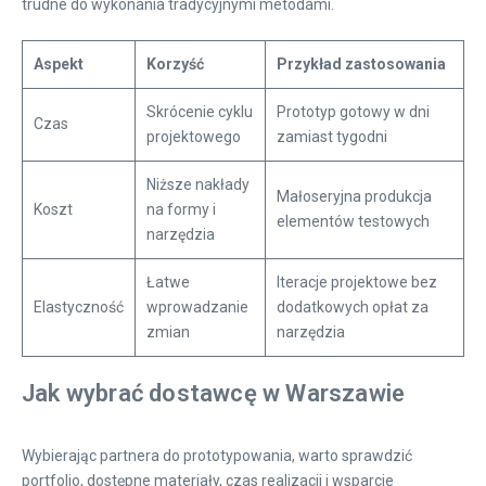
trudne do wykonania tradycyjnymi metodami.
Aspekt
Korzyść
Przykład zastosowania
Skrócenie cyklu
Prototyp gotowy w dni
Czas
projektowego
zamiast tygodni
Niższe nakłady
Małoseryjna produkcja
Koszt
na formy i
elementów testowych
narzędzia
Łatwe
Iteracje projektowe bez
Elastyczność
wprowadzanie
dodatkowych opłat za
zmian
narzędzia
Jak wybrać dostawcę w Warszawie
Wybierając partnera do prototypowania, warto sprawdzić
portfolio, dostępne materiały, czas realizacji i wsparcie