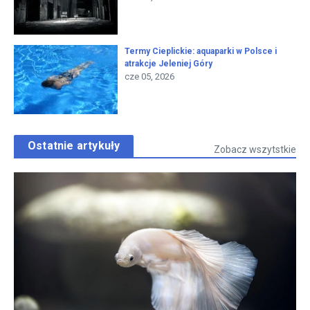
Termy Cieplickie: aquaparki w Polsce i
atrakcje Jeleniej Góry
cze 05, 2026
Ostatnie artykuły
Zobacz wszytstkie