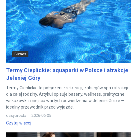
Biznes
Termy Cieplickie: aquaparki w Polsce i atrakcje
Jeleniej Góry
Termy Cieplickie to połączenie rekreacji, zabiegów spa i atrakcji
dla całej rodziny. Artykuł opisuje baseny, wellness, praktyczne
wskazówki i miejsca wartych odwiedzenia w Jeleniej Górze —
idealny przewodnik przed wyjazde...
dasyprocta
2026-06-05
Czytaj więcej