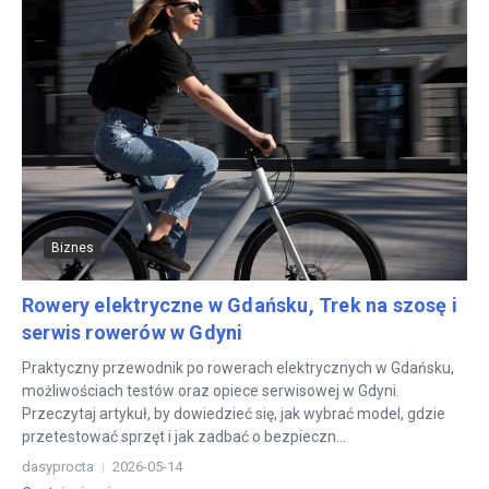
Biznes
Rowery elektryczne w Gdańsku, Trek na szosę i
serwis rowerów w Gdyni
Praktyczny przewodnik po rowerach elektrycznych w Gdańsku,
możliwościach testów oraz opiece serwisowej w Gdyni.
Przeczytaj artykuł, by dowiedzieć się, jak wybrać model, gdzie
przetestować sprzęt i jak zadbać o bezpieczn...
dasyprocta
2026-05-14