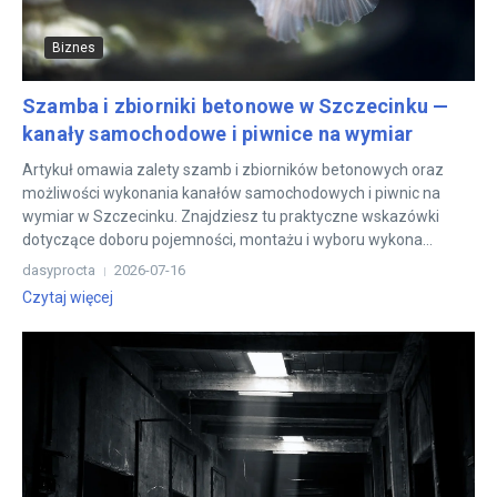
Biznes
Szamba i zbiorniki betonowe w Szczecinku —
kanały samochodowe i piwnice na wymiar
Artykuł omawia zalety szamb i zbiorników betonowych oraz
możliwości wykonania kanałów samochodowych i piwnic na
wymiar w Szczecinku. Znajdziesz tu praktyczne wskazówki
dotyczące doboru pojemności, montażu i wyboru wykona...
dasyprocta
2026-07-16
Czytaj więcej