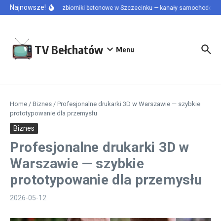
Przejdź do treści
Najnowsze!
Szamba i zbiorniki betonowe w Szczecinku — kanały samochodowe i p
TV Bełchatów
Menu
Home
/
Biznes
/
Profesjonalne drukarki 3D w Warszawie — szybkie
prototypowanie dla przemysłu
Biznes
Profesjonalne drukarki 3D w
Warszawie — szybkie
prototypowanie dla przemysłu
2026-05-12