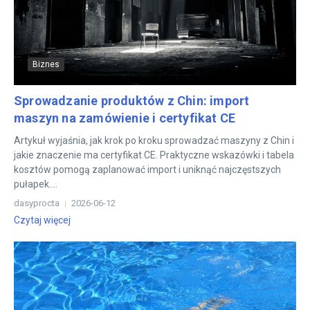
Biznes
Sprowadzanie produktów z Chin: import
maszyn na zamówienie i certyfikat CE
Artykuł wyjaśnia, jak krok po kroku sprowadzać maszyny z Chin i
jakie znaczenie ma certyfikat CE. Praktyczne wskazówki i tabela
kosztów pomogą zaplanować import i uniknąć najczęstszych
pułapek....
dasyprocta
2026-06-12
Czytaj więcej