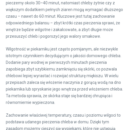
pieczemy około 30–40 minut, natomiast chleby żytnie czy z
większym dodatkiem pełnych ziaren mogą wymagać dłuższego
czasu – nawet do 60 minut. Kluczowe jest tutaj zachowanie
odpowiedniego balansu – zbyt krótki czas pieczenia sprawi, że
wnętrze będzie wilgotne i zakalcowate, a zbyt długie może
przesuszyć chleb i pogorszyć jego walory smakowe.
Wilgotność w piekarniku jest często pomijanym, ale niezwykle
istotnym czynnikiem decydującym o jakości domowego chleba.
Dodanie pary wodnej w pierwszych minutach pieczenia
zapobiega zbyt szybkiemu zamknięciu się skórki, co pozwala
chlebowi lepiej wyrastać i rozwijać strukturę miękiszu. W wielu
przepisach zaleca się włożenie naczynia z gorącą wodą na dno
piekarnika lub spryskanie jego wnętrza przed włożeniem chleba.
Ta metoda sprawia, że skórka staje się bardziej chrupiąca i
równomiernie wypieczona.
Zachowanie właściwej temperatury, czasu i poziomu wilgoci to
podstawa udanego pieczenia chleba w domu. Dzięki tym
zasadom możemy cieszyć się wypiekami, które nie ustępują