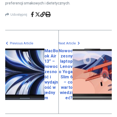
preferencji smakowych i dietetycznych.
Udostępnij
Previous Article
Next Article
MacBo
Nowoc
ok Air
zesny
13” –
laptop
nowoc
Lenov
zesno
o Yoga
ść i
Slim 6
wydajn
– co
ość w
warto
jedny
wiedzi
m
eć?