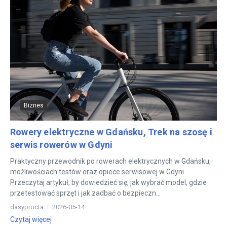
Biznes
Rowery elektryczne w Gdańsku, Trek na szosę i
serwis rowerów w Gdyni
Praktyczny przewodnik po rowerach elektrycznych w Gdańsku,
możliwościach testów oraz opiece serwisowej w Gdyni.
Przeczytaj artykuł, by dowiedzieć się, jak wybrać model, gdzie
przetestować sprzęt i jak zadbać o bezpieczn...
dasyprocta
2026-05-14
Czytaj więcej