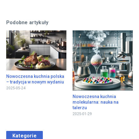
Podobne artykuły
Nowoczesna kuchnia polska
– tradycja w nowym wydaniu
2025-05-24
Nowoczesna kuchnia
molekularna: nauka na
talerzu
2025-01-29
Kategorie