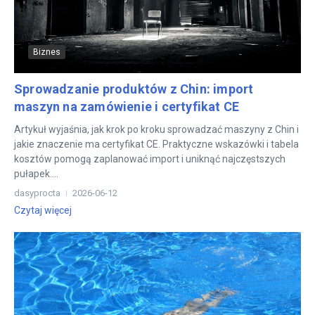
Biznes
Sprowadzanie produktów z Chin: import
maszyn na zamówienie i certyfikat CE
Artykuł wyjaśnia, jak krok po kroku sprowadzać maszyny z Chin i
jakie znaczenie ma certyfikat CE. Praktyczne wskazówki i tabela
kosztów pomogą zaplanować import i uniknąć najczęstszych
pułapek....
dasyprocta
2026-06-12
Czytaj więcej