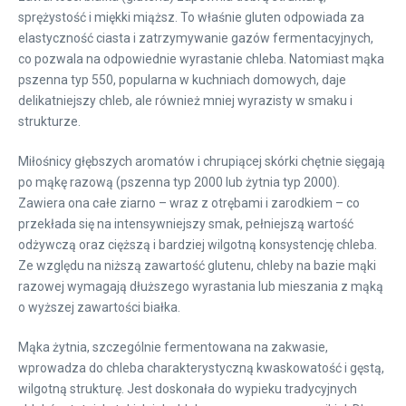
sprężystość i miękki miąższ. To właśnie gluten odpowiada za
elastyczność ciasta i zatrzymywanie gazów fermentacyjnych,
co pozwala na odpowiednie wyrastanie chleba. Natomiast mąka
pszenna typ 550, popularna w kuchniach domowych, daje
delikatniejszy chleb, ale również mniej wyrazisty w smaku i
strukturze.
Miłośnicy głębszych aromatów i chrupiącej skórki chętnie sięgają
po mąkę razową (pszenna typ 2000 lub żytnia typ 2000).
Zawiera ona całe ziarno – wraz z otrębami i zarodkiem – co
przekłada się na intensywniejszy smak, pełniejszą wartość
odżywczą oraz cięższą i bardziej wilgotną konsystencję chleba.
Ze względu na niższą zawartość glutenu, chleby na bazie mąki
razowej wymagają dłuższego wyrastania lub mieszania z mąką
o wyższej zawartości białka.
Mąka żytnia, szczególnie fermentowana na zakwasie,
wprowadza do chleba charakterystyczną kwaskowatość i gęstą,
wilgotną strukturę. Jest doskonała do wypieku tradycyjnych