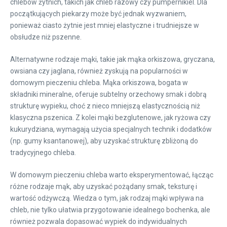
chlebów żytnich, takich jak chleb razowy czy pumpernikiel. Dla
początkujących piekarzy może być jednak wyzwaniem,
ponieważ ciasto żytnie jest mniej elastyczne i trudniejsze w
obsłudze niż pszenne.
Alternatywne rodzaje mąki, takie jak mąka orkiszowa, gryczana,
owsiana czy jaglana, również zyskują na popularności w
domowym pieczeniu chleba. Mąka orkiszowa, bogata w
składniki mineralne, oferuje subtelny orzechowy smak i dobrą
strukturę wypieku, choć z nieco mniejszą elastycznością niż
klasyczna pszenica. Z kolei mąki bezglutenowe, jak ryżowa czy
kukurydziana, wymagają użycia specjalnych technik i dodatków
(np. gumy ksantanowej), aby uzyskać strukturę zbliżoną do
tradycyjnego chleba.
W domowym pieczeniu chleba warto eksperymentować, łącząc
różne rodzaje mąk, aby uzyskać pożądany smak, teksturę i
wartość odżywczą. Wiedza o tym, jak rodzaj mąki wpływa na
chleb, nie tylko ułatwia przygotowanie idealnego bochenka, ale
również pozwala dopasować wypiek do indywidualnych