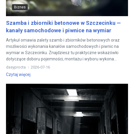
Biznes
Szamba i zbiorniki betonowe w Szczecinku —
kanały samochodowe i piwnice na wymiar
Artykuł omawia zalety szamb i zbiorników betonowych oraz
możliwości wykonania kanałów samochodowych i piwnic na
wymiar w Szczecinku. Znajdziesz tu praktyczne wskazówki
dotyczące doboru pojemności, montażu i wyboru wykona...
dasyprocta
2026-07-16
Czytaj więcej