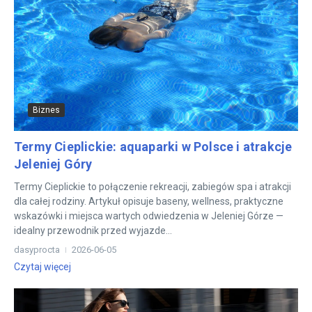
Biznes
Termy Cieplickie: aquaparki w Polsce i atrakcje
Jeleniej Góry
Termy Cieplickie to połączenie rekreacji, zabiegów spa i atrakcji
dla całej rodziny. Artykuł opisuje baseny, wellness, praktyczne
wskazówki i miejsca wartych odwiedzenia w Jeleniej Górze —
idealny przewodnik przed wyjazde...
dasyprocta
2026-06-05
Czytaj więcej