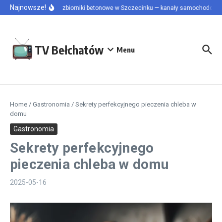
Przejdź do treści
Najnowsze!
Szamba i zbiorniki betonowe w Szczecinku — kanały samochodowe i p
TV Bełchatów
Menu
Home
/
Gastronomia
/
Sekrety perfekcyjnego pieczenia chleba w
domu
Gastronomia
Sekrety perfekcyjnego
pieczenia chleba w domu
2025-05-16