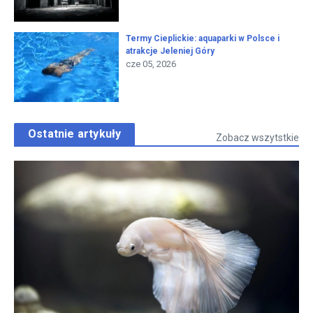
Termy Cieplickie: aquaparki w Polsce i
atrakcje Jeleniej Góry
cze 05, 2026
Ostatnie artykuły
Zobacz wszytstkie