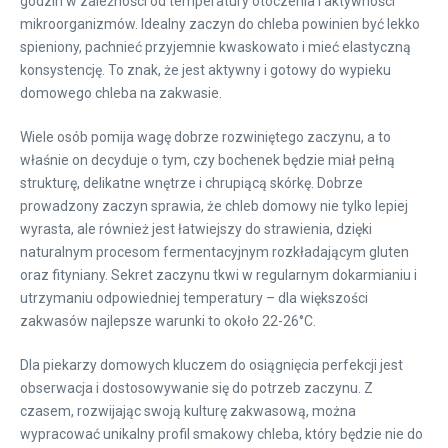
godzin w zależności od temperatury otoczenia i aktywności
mikroorganizmów. Idealny zaczyn do chleba powinien być lekko
spieniony, pachnieć przyjemnie kwaskowato i mieć elastyczną
konsystencję. To znak, że jest aktywny i gotowy do wypieku
domowego chleba na zakwasie.
Wiele osób pomija wagę dobrze rozwiniętego zaczynu, a to
właśnie on decyduje o tym, czy bochenek będzie miał pełną
strukturę, delikatne wnętrze i chrupiącą skórkę. Dobrze
prowadzony zaczyn sprawia, że chleb domowy nie tylko lepiej
wyrasta, ale również jest łatwiejszy do strawienia, dzięki
naturalnym procesom fermentacyjnym rozkładającym gluten
oraz fityniany. Sekret zaczynu tkwi w regularnym dokarmianiu i
utrzymaniu odpowiedniej temperatury – dla większości
zakwasów najlepsze warunki to około 22-26°C.
Dla piekarzy domowych kluczem do osiągnięcia perfekcji jest
obserwacja i dostosowywanie się do potrzeb zaczynu. Z
czasem, rozwijając swoją kulturę zakwasową, można
wypracować unikalny profil smakowy chleba, który będzie nie do