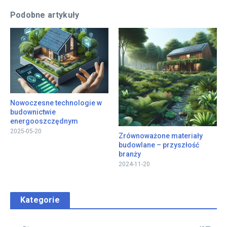
Podobne artykuły
Nowoczesne technologie w
budownictwie
energooszczędnym
2025-05-20
Zrównoważone materiały
budowlane – przyszłość
branży
2024-11-20
Kategorie