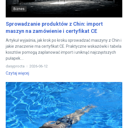
Biznes
Sprowadzanie produktów z Chin: import
maszyn na zamówienie i certyfikat CE
Artykuł wyjaśnia, jak krok po kroku sprowadzać maszyny z Chin i
jakie znaczenie ma certyfikat CE. Praktyczne wskazówki i tabela
kosztów pomogą zaplanować import i uniknąć najczęstszych
pułapek....
dasyprocta
2026-06-12
Czytaj więcej