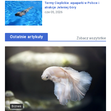
Termy Cieplickie: aquaparki w Polsce i
atrakcje Jeleniej Góry
cze 05, 2026
Ostatnie artykuły
Zobacz wszytstkie
Biznes