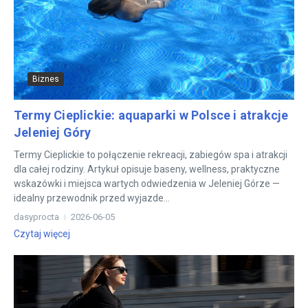
Biznes
Termy Cieplickie: aquaparki w Polsce i atrakcje
Jeleniej Góry
Termy Cieplickie to połączenie rekreacji, zabiegów spa i atrakcji
dla całej rodziny. Artykuł opisuje baseny, wellness, praktyczne
wskazówki i miejsca wartych odwiedzenia w Jeleniej Górze —
idealny przewodnik przed wyjazde...
dasyprocta
2026-06-05
Czytaj więcej