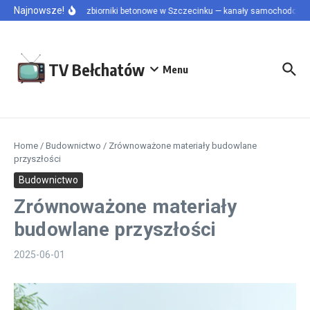
Przejdź do treści
Najnowsze!
Szamba i zbiorniki betonowe w Szczecinku — kanały samochodowe i p
TV Bełchatów
Menu
Home
/
Budownictwo
/
Zrównoważone materiały budowlane
przyszłości
Budownictwo
Zrównoważone materiały
budowlane przyszłości
2025-06-01