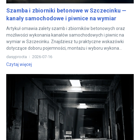
Szamba i zbiorniki betonowe w Szczecinku —
kanały samochodowe i piwnice na wymiar
Artykuł omawia zalety szamb i zbiorników betonowych oraz
możliwości wykonania kanałów samochodowych i piwnic na
wymiar w Szczecinku. Znajdziesz tu praktyczne wskazówki
dotyczące doboru pojemności, montażu i wyboru wykona...
dasyprocta
2026-07-16
Czytaj więcej