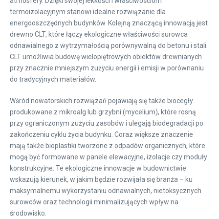
atmosfery. Dzięki swojej lekkości i właściwościom
termoizolacyjnym stanowi idealne rozwiązanie dla
energooszczędnych budynków. Kolejną znaczącą innowacją jest
drewno CLT, które łączy ekologiczne właściwości surowca
odnawialnego z wytrzymałością porównywalną do betonu i stali.
CLT umożliwia budowę wielopiętrowych obiektów drewnianych
przy znacznie mniejszym zużyciu energii i emisji w porównaniu
do tradycyjnych materiałów.
Wśród nowatorskich rozwiązań pojawiają się także biocegły
produkowane z mikroalg lub grzybni (mycelium), które rosną
przy ograniczonym zużyciu zasobów i ulegają biodegradacji po
zakończeniu cyklu życia budynku. Coraz większe znaczenie
mają także bioplastiki tworzone z odpadów organicznych, które
mogą być formowane w panele elewacyjne, izolacje czy moduły
konstrukcyjne. Te ekologiczne innowacje w budownictwie
wskazują kierunek, w jakim będzie rozwijała się branża – ku
maksymalnemu wykorzystaniu odnawialnych, nietoksycznych
surowców oraz technologii minimalizujących wpływ na
środowisko.