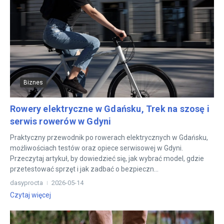
Biznes
Rowery elektryczne w Gdańsku, Trek na szosę i
serwis rowerów w Gdyni
Praktyczny przewodnik po rowerach elektrycznych w Gdańsku,
możliwościach testów oraz opiece serwisowej w Gdyni.
Przeczytaj artykuł, by dowiedzieć się, jak wybrać model, gdzie
przetestować sprzęt i jak zadbać o bezpieczn...
dasyprocta
2026-05-14
Czytaj więcej